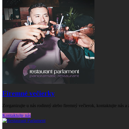
Firemné večierky
Zorganizujte u nás rodinný alebo firemný večierok, kontaktujte nás a z
Kontaktujte nás