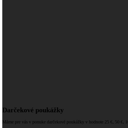
Darčekové poukážky
Máme pre vás v ponuke darčekové poukážky v hodnote 25 €, 50 €, 1