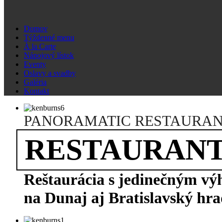
Domov
Týždenné menu
À la Carte
Nápojový lístok
Eventy
Oslavy a svadby
Galéria
Kontakt
PANORAMATIC RESTAURA
RESTAURAN
Reštaurácia s jedinečným v
na Dunaj aj Bratislavský hr
Denné menu
Á LA CARTE