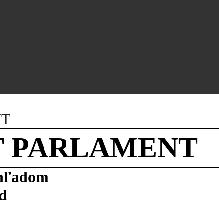
NT
T PARLAMENT
ýhľadom
ad